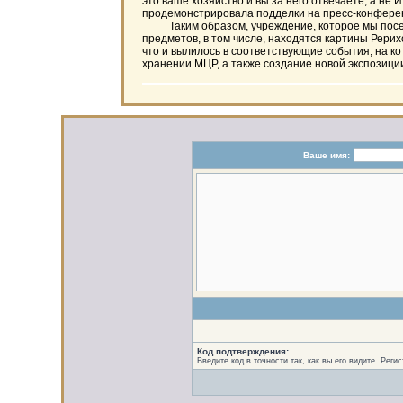
это ваше хозяйство и вы за него отвечаете, а не
продемонстрировала подделки на пресс-конференци
Таким образом, учреждение, которое мы посетили
предметов, в том числе, находятся картины Рерихо
что и вылилось в соответствующие события, на к
хранении МЦР, а также создание новой экспозиции,
Ваше имя:
Код подтверждения:
Введите код в точности так, как вы его видите. Реги