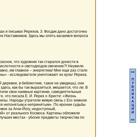
ах и письмах Рерихов, З. Фосдик дано достаточно
 их Наставников. Здесь мы опять касаемся вопроса
асное, что художник так старался донести в
кислотности и светодиодов свечение?! Неужели
вно, им главное – энергетика! Мне еще раз стало
««
ы» - исследователи уничтожают их культ Рериха.
П
деревне, в библиотеке, такое не увидишь), они
У
Б
десь, как бы так выразиться, мешается, что ли. В
Л
естили свои наивные картинки, самодеятельные
И
е, что писала Е. И. Рерих о Христе: «Жизнь
К
ризы. Народы утратили живую связь с Его земною
А
ется непонятым и непринятым». По иронии судьбы
Ц
ое за Агни-Йогу, недоступный,
И
И
ий» от реального Космоса. Картины обложили
 лучших местах - убогие предметы творчества по
««