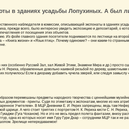
оты в зданиях усадьбы Лопухиных. А был л
твенного наблюдателя в комиссии, описывающей экспонаты в зданиях усад
риха, прежде всего, было интересно увидеть экспозицию и депозитарий, о ко
печатления от посещения этих объектов.
з фойе главного здания посетители поднимаются по лестнице на второй э
– «Книга жизни» и «Язык птиц». Почему одинокие? – они каким-то странным ку
ене.
 (особенно Русский Зал, зал Живой Этики, Знамени Мира и др.) просто сшиб
тины Н. Рериха, обрамленные довольно наивной резьбой по дереву, шамотными
них получилось! Если в диораму добавить чучела зверей, или следуя замыслу
разом перемешаны предметы народного творчества с ценнейшими музейными
х документов - принты. Судя по этикетажу к экспонатам, многие из них атр
ренное Учителем». В МЦР Дневники Е. И. Рерих запрещены, ведь там Неферт
ой царице. А чего стоит триптих с портретом Н. К. Рериха кисти С. Н. Рерих
каджи (Гуга Чоханом). Но и это не весь предел полета фантазии, внизу рас
ур, одна из которых носит имя Гуру Гури Дхар – сотрудники МЦР так и не ра
ошопом. Зрелище непередаваемое!