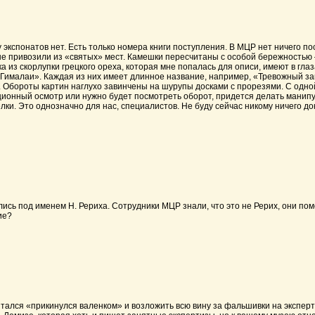
понатов нет. Есть только номера книги поступления. В МЦР нет ничего по
рые привозили из «святых» мест. Камешки пересчитаны с особой бережностью 
 из скорлупки грецкого ореха, которая мне попалась для описи, имеют в гла
лаи». Каждая из них имеет длинное название, например, «Тревожный закат
. Обороты картин наглухо завинчены на шурупы досками с прорезями. С одно
ционный осмотр или нужно будет посмотреть оборот, придется делать манипу
 Это однозначно для нас, специалистов. Не буду сейчас никому ничего док
 под именем Н. Рериха. Сотрудники МЦР знали, что это не Рерих, они поме
ие?
я «прикинулся валенком» и возложить всю вину за фальшивки на экспертов 