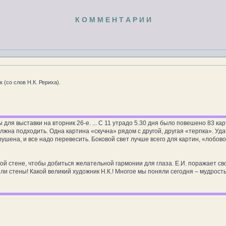
К О М М Е Н Т А Р И И
 (со слов Н.К. Рериха).
 для выставки на вторник 26-е. ... С 11 утрадо 5.30 дня было повешено 83 к
лжна подходить. Одна картина «скучна» рядом с другой, другая «терпка». Удач
ушена, и все надо перевесить. Боковой свет лучше всего для картин, «лобово
ой стене, чтобы добиться желательной гармонии для глаза. Е.И. поражает с
ли стены! Какой великий художник Н.К.! Многое мы поняли сегодня – мудрость 