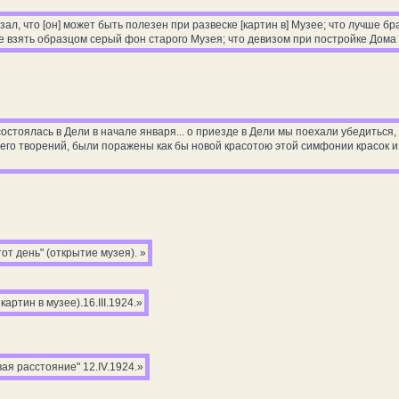
сказал, что [он] может быть полезен при развеске [картин в] Музее; что лучше
е взять образцом серый фон старого Музея; что девизом при постройке Дом
остоялась в Дели в начале января... о приезде в Дели мы поехали убедиться
ю его творений, были поражены как бы новой красотою этой симфонии красок 
от день" (открытие музея). »
картин в музее).16.III.1924.»
ая расстояние" 12.IV.1924.»