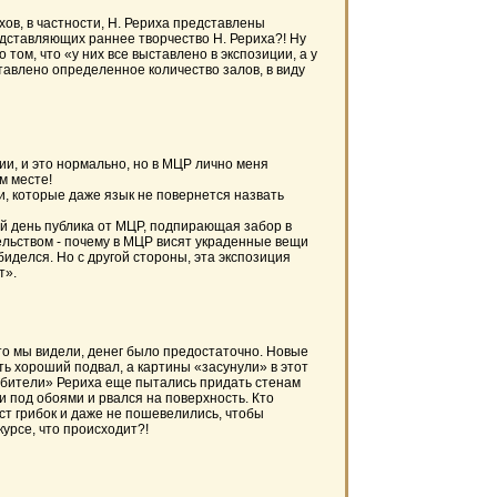
в, в частности, Н. Рериха представлены
едставляющих раннее творчество Н. Рериха?! Ну
том, что «у них все выставлено в экспозиции, а у
тавлено определенное количество залов, в виду
, и это нормально, но в МЦР лично меня
м месте!
, которые даже язык не повернется назвать
й день публика от МЦР, подпирающая забор в
льством - почему в МЦР висят украденные вещи
биделся. Но с другой стороны, эта экспозиция
т».
то мы видели, денег было предостаточно. Новые
ть хороший подвал, а картины «засунули» в этот
любители» Рериха еще пытались придать стенам
и под обоями и рвался на поверхность. Кто
ст грибок и даже не пошевелились, чтобы
курсе, что происходит?!