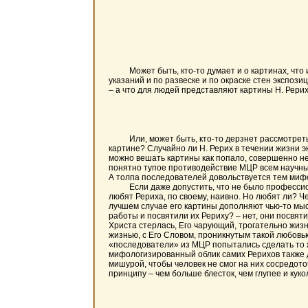
Может быть, кто-то думает и о картинах, что их 
указаний и по развеске и по окраске стен экспози
– а что для людей представляют картины Н. Рери
Или, может быть, кто-то дерзнет рассмотреть Н.
картине? Случайно ли Н. Рерих в течении жизни 
можно вешать картины как попало, совершенно не 
понятно тупое противодействие МЦР всем научным
А толпа последователей довольствуется тем мифо
Если даже допустить, что не было профессионало
любят Рериха, по своему, наивно. Но любят ли? Че
лучшем случае его картины дополняют чью-то мысл
работы и посвятили их Рериху? – нет, они посвяти
Христа стерлась, Его чарующий, трогательно жиз
жизнью, с Его Словом, проникнутым такой любовь
«последователи» из МЦР попытались сделать то 
мифологизированный облик самих Рерихов также д
мишурой, чтобы человек не смог на них сосредоточ
принципу – чем больше блесток, чем глупее и кук