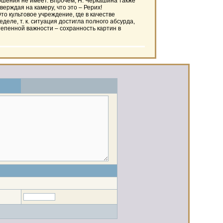
ношения не имеет. Впрочем, Н. Черкашина также
ерждая на камеру, что это – Рерих!
 культовое учреждение, где в качестве
деле, т. к. ситуация достигла полного абсурда,
епенной важности – сохранность картин в