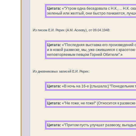
Цитата:
«"Утром одна беседовала с Н.К., ... Н.К. 
зеленый или желтый, они быстро пачкаются, лучш
Из писем Е.И. Рерих (А.М. Асееву), от 09.04.1948:
Цитата:
«"Последняя выставка его произведений с
и в новой развеске, мы, уже сжившиеся с красото
неповторяемым певцом Горней Обители".»
Из дневниковых записей Е.И. Рерих:
Цитата:
«В ночь на 16-е [слышала:] "Понедельник т
Цитата:
«"Не гоже, не гоже!" (Относится к развеске 
Цитата:
«"Притом пусть улучшат развеску, выгадыв