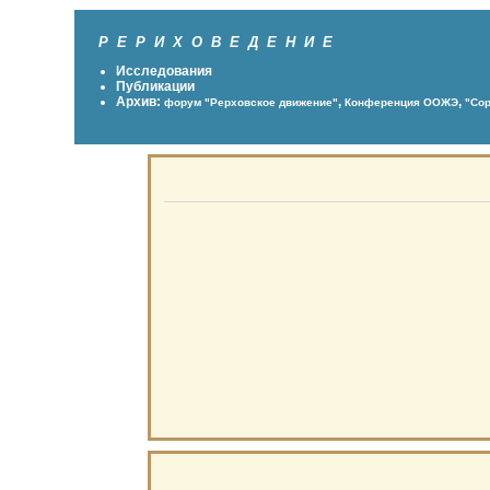
Р Е Р И Х О В Е Д Е Н И Е
Исследования
Публикации
Архив:
,
,
форум "Рерховское движение"
Конференция ООЖЭ
"Сор