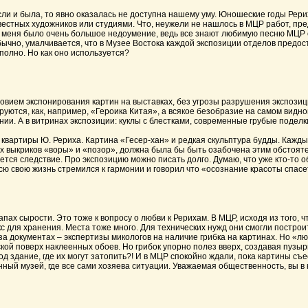
и была, то явно оказалась не доступна нашему уму. Юношеские годы Рерихо
вестных художников или студиями. Что, неужели не нашлось в МЦР работ, пр
 у меня было очень большое недоумение, ведь все знают любимую песню МЦР о 
обычно, умалчивается, что в Музее Востока каждой экспозиции отделов предос
олно. Но как оно используется?
ем экспонирования картин на выставках, без угрозы разрушения экспозиции
уются, как, например, «Героика Китая», а всякое безобразие на самом видно
. А в витринах экспозиции: куклы с блестками, современные грубые поделки
артиры Ю. Рериха. Картина «Гесер-хан» и редкая скульптура будды. Кажды
 выкриков «воры» и «позор», должна была бы быть озабочена этим обстояте
ется следствие. Про экспозицию можно писать долго. Думаю, что уже кто-то о
ю свою жизнь стремился к гармонии и говорил что «осознание красоты спасе
х сырости. Это тоже к вопросу о любви к Рерихам. В МЦР, исходя из того, ч
 для хранения. Места тоже много. Для технических нужд они смогли построи
за документах – экспертизы микологов на наличие грибка на картинах. Но «
ской поверх наклеенных обоев. Но грибок упорно полез вверх, создавая пузыр
д здание, где их могут затопить?! И в МЦР спокойно ждали, пока картины съе
нный музей, где все сами хозяева ситуации. Уважаемая общественность, вы в 