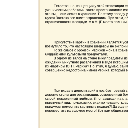
Естественно, концепция у этой экспозиции если 
ученическими работами, часто просто копиями из
что вы, – они лежат в хранении. По этому поводу
музея Востока все гниет в хранении». При этом, 
ограниченности площади. А в МЦР места полным-п
Присутствие картин в хранении является услови
возмутило то, что настоящие шедевры не экспонир
То же самое с бронзой Рерихов – она в хранении
буддийскими культовыми предметами.
В одном из залов на стене вижу предметы из кв
ожидании минутного развлечения в виде истошных
из квартиры Ю. Н. Рериха? Но этим, я думаю, займ
совершенно недостойна имени Рериха, который вс
При входе в депозитарий в нос бьет резкий запа
дорогие столы для реставрации, современный бокс
сырой, пораженный грибком. В попавшихся на гла
приличный вид, покрасив их, видимо недавно, кра
придумал поместить картины в подвал?! Да еще по
переместить их в другое место! Вот вам обществе