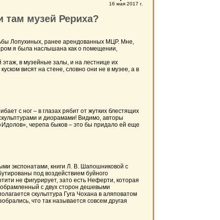
16 мая 2017 г.
и там музей Рериха?
ьбы Лопухиных, ранее арендованных МЦР. Мне,
тором я была наслышана как о помещении,
таж, в музейные залы, и на лестнице их
ском висят на стене, словно они не в музее, а в
ает с ног – в глазах рябит от жутких блестящих
 скульптурами и диорамами! Видимо, авторы
 «Идолов», черепа быков – это бы придало ей еще
 экспонатами, книги Л. В. Шапошниковой с
ибутированы под воздействием буйного
ити не фигурирует, зато есть Неферти, которая
а, обрамленный с двух сторон дешевыми
полагается скульптура Гуга Чохана в аляповатом
зобрались, что так называется совсем другая