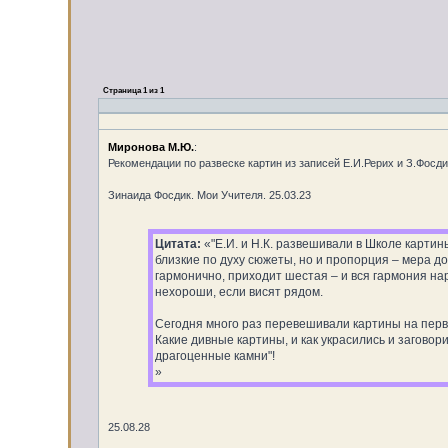
Страница
1
из
1
Миронова М.Ю.
:
Рекомендации по развеске картин из записей Е.И.Рерих и З.Фосдик
Зинаида Фосдик. Мои Учителя. 25.03.23
Цитата:
«"Е.И. и Н.К. развешивали в Школе картины
близкие по духу сюжеты, но и пропорция – мера до
гармонично, приходит шестая – и вся гармония нар
нехороши, если висят рядом.
Сегодня много раз перевешивали картины на перв
Какие дивные картины, и как украсились и заговори
драгоценные камни"!
»
25.08.28