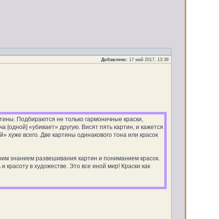
Добавлено:
17 май 2017, 13:38
артины. Подбираются не только гармоничные краски,
а [одной] «убивает» другую. Висят пять картин, и кажется
й» хуже всего. Две картины одинакового тона или красок
воим знанием развешивания картин и пониманием красок.
и красоту в художестве. Это все иной мир! Краски как