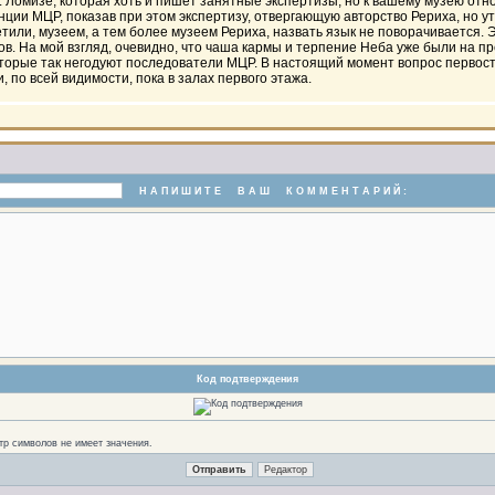
 И. Ломизе, которая хоть и пишет занятные экспертизы, но к вашему музею от
и МЦР, показав при этом экспертизу, отвергающую авторство Рериха, но утв
, музеем, а тем более музеем Рериха, назвать язык не поворачивается. Это
в. На мой взгляд, очевидно, что чаша кармы и терпение Неба уже были на пре
оторые так негодуют последователи МЦР. В настоящий момент вопрос первост
 по всей видимости, пока в залах первого этажа.
Н А П И Ш И Т Е
В А Ш
К О М М Е Н Т А Р И Й :
Код подтверждения
стр символов не имеет значения.