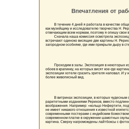
Впечатления от раб
В течение 4 дней я работала в качестве общес
как музейщику и исследователю творчества Н. Ре
отвечающим всем нормам, поэтому я опишу свои в
Сначала наша комиссия осмотрела экспозицию. И
встречают одиноко висящие две картины Н. Рериха 
загородном особняке, где ими прикрыли дыру в ст
Проходим в залы. Экспозиция в некоторых из них
обоев в крапинку, на которых висят кое-где кар
экспозиции хотели сразить зрителя наповал. И у 
более живописный вид.
В витринах экспозиции, в которых чудесным об
раритетными изданиями Рерихов, вместо подлинны
воображения. Например: «кольцо Нефертити, пода
не имеет никакого отношения к известной египетск
современными постерами с индийским божеством Гу
современном платке в окружении шамотных скульпт
картина. Сверху нагромождены лайтбоксы с фот