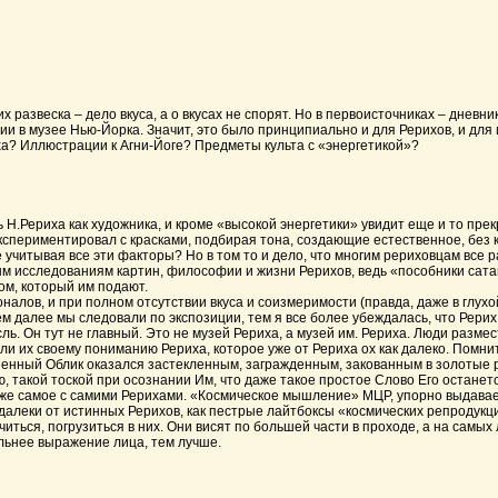
развеска – дело вкуса, а о вкусах не спорят. Но в первоисточниках – дневник
ции в музее Нью-Йорка. Значит, это было принципиально и для Рерихов, и для
ха? Иллюстрации к Агни-Йоге? Предметы культа с «энергетикой»?
Рериха как художника, и кроме «высокой энергетики» увидит еще и то прекр
экспериментировал с красками, подбирая тона, создающие естественное, без 
учитывая все эти факторы? Но в том то и дело, что многим рериховцам все ра
 исследованиям картин, философии и жизни Рерихов, ведь «пособники сатан
м, который им подают.
в, и при полном отсутствии вкуса и соизмеримости (правда, даже в глухой 
м далее мы следовали по экспозиции, тем я все более убеждалась, что Рерих з
ь. Он тут не главный. Это не музей Рериха, а музей им. Рериха. Люди разм
ли их своему пониманию Рериха, которое уже от Рериха ох как далеко. Помнит
ненный Облик оказался застекленным, загражденным, закованным в золотые 
ю, такой тоской при осознании Им, что даже такое простое Слово Его остан
же самое с самими Рерихами. «Космическое мышление» МЦР, упорно выдаваем
алеки от истинных Рерихов, как пестрые лайтбоксы «космических репродукц
иться, погрузиться в них. Они висят по большей части в проходе, а на самых
ольнее выражение лица, тем лучше.