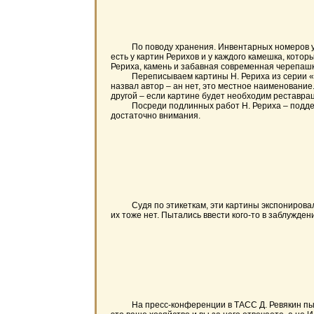
По поводу хранения. Инвентарных номеров у экс
есть у картин Рерихов и у каждого камешка, кото
Рериха, камень и забавная современная черепашка
Переписываем картины Н. Рериха из серии «Гима
назвал автор – ан нет, это местное наименование
другой – если картине будет необходим реставра
Посреди подлинных работ Н. Рериха – подделки.
достаточно внимания.
Судя по этикеткам, эти картины экспонировались
их тоже нет. Пытались ввести кого-то в заблужден
На пресс-конференции в ТАСС Д. Ревякин пыталс