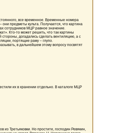
стоянного, все временное. Временные номера
– они предметы культа. Получается, что картина
зах сотрудников МЦР равное значение.
». Кто-то может решить, что так картины
й стороны, догадались сделать вентиляцию, а с
ляции, портящие раму – глупо.
азывать, в дальнейшем этому вопросу посвятят
стили их в хранении отдельно. В каталоге МЦР
из Третьяковки. Но простите, господин Ревякин,