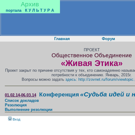
Архив
портала
К У Л Ь Т У Р А
Главная
Форум
ПРОЕКТ
Общественное Объединение
«Живая Этика»
Проект закрыт по причине отсутствия у тех, кто самонадеянно назыв
потребности к объединению. Январь, 2015г.
Вопросы можно задать
здесь: http://zovnet.ru/forum/viewtopi
«Судьба идей и 
Конференция
01.02.14-06.03.14
Список докладов
Резолюция
Выполнение резолюции
Вход