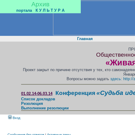
Архив
портала
К У Л Ь Т У Р А
Главная
ПР
Общественно
«Живая
Проект закрыт по причине отсутствия у тех, кто самонадея
Январь
Вопросы можно задать
здесь: http:/
«Судьба ид
Конференция
01.02.14-06.03.14
Список докладов
Резолюция
Выполнение резолюции
Вход
Сообщения без ответов
|
Активные темы