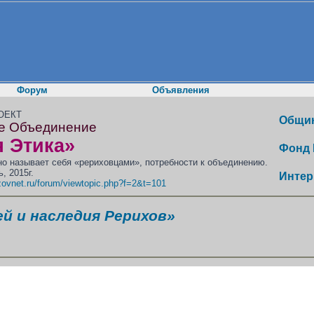
Форум
Объявления
ОЕКТ
Общин
е Объединение
 Этика»
Фонд 
нно называет себя «рериховцами», потребности к объединению.
, 2015г.
Интер
/zovnet.ru/forum/viewtopic.php?f=2&t=101
ей и наследия Рерихов»