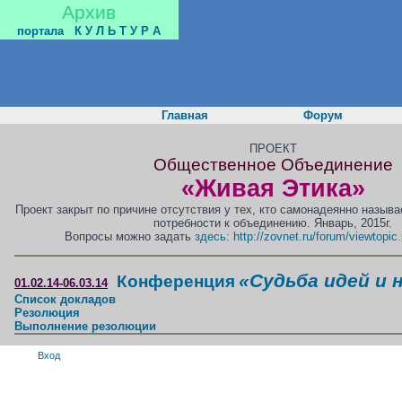
Архив
портала
К У Л Ь Т У Р А
Главная
Форум
ПРОЕКТ
Общественное Объединение
«Живая Этика»
Проект закрыт по причине отсутствия у тех, кто самонадеянно назыв
потребности к объединению. Январь, 2015г.
Вопросы можно задать
здесь: http://zovnet.ru/forum/viewtopi
«Судьба идей и 
Конференция
01.02.14-06.03.14
Список докладов
Резолюция
Выполнение резолюции
Вход