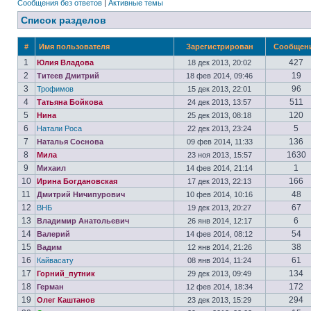
Сообщения без ответов
|
Активные темы
Список разделов
#
Имя пользователя
Зарегистрирован
Сообщен
1
427
Юлия Владова
18 дек 2013, 20:02
2
19
Титеев Дмитрий
18 фев 2014, 09:46
3
96
Трофимов
15 дек 2013, 22:01
4
511
Татьяна Бойкова
24 дек 2013, 13:57
5
120
Нина
25 дек 2013, 08:18
6
5
Натали Роса
22 дек 2013, 23:24
7
136
Наталья Соснова
09 фев 2014, 11:33
8
1630
Мила
23 ноя 2013, 15:57
9
1
Михаил
14 фев 2014, 21:14
10
166
Ирина Богдановская
17 дек 2013, 22:13
11
48
Дмитрий Ничипурович
10 фев 2014, 10:16
12
67
ВНБ
19 дек 2013, 20:27
13
6
Владимир Анатольевич
26 янв 2014, 12:17
14
54
Валерий
14 фев 2014, 08:12
15
38
Вадим
12 янв 2014, 21:26
16
61
Кайвасату
08 янв 2014, 11:24
17
134
Горний_путник
29 дек 2013, 09:49
18
172
Герман
12 фев 2014, 18:34
19
294
Олег Каштанов
23 дек 2013, 15:29