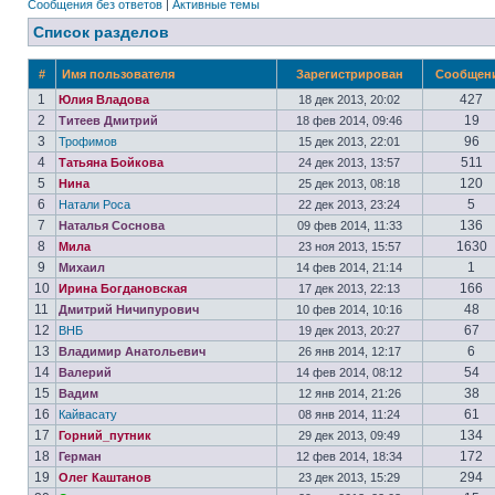
Сообщения без ответов
|
Активные темы
Список разделов
#
Имя пользователя
Зарегистрирован
Сообщен
1
427
Юлия Владова
18 дек 2013, 20:02
2
19
Титеев Дмитрий
18 фев 2014, 09:46
3
96
Трофимов
15 дек 2013, 22:01
4
511
Татьяна Бойкова
24 дек 2013, 13:57
5
120
Нина
25 дек 2013, 08:18
6
5
Натали Роса
22 дек 2013, 23:24
7
136
Наталья Соснова
09 фев 2014, 11:33
8
1630
Мила
23 ноя 2013, 15:57
9
1
Михаил
14 фев 2014, 21:14
10
166
Ирина Богдановская
17 дек 2013, 22:13
11
48
Дмитрий Ничипурович
10 фев 2014, 10:16
12
67
ВНБ
19 дек 2013, 20:27
13
6
Владимир Анатольевич
26 янв 2014, 12:17
14
54
Валерий
14 фев 2014, 08:12
15
38
Вадим
12 янв 2014, 21:26
16
61
Кайвасату
08 янв 2014, 11:24
17
134
Горний_путник
29 дек 2013, 09:49
18
172
Герман
12 фев 2014, 18:34
19
294
Олег Каштанов
23 дек 2013, 15:29