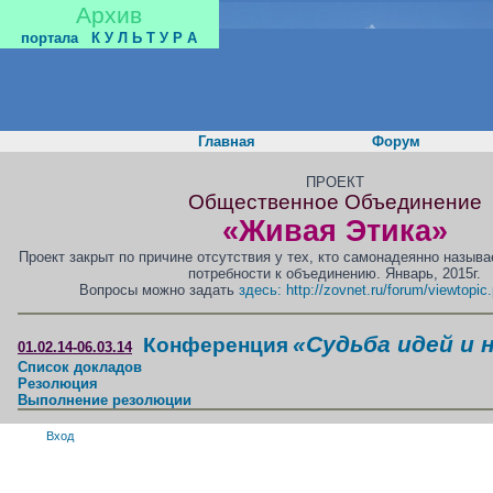
Архив
портала
К У Л Ь Т У Р А
Главная
Форум
ПРОЕКТ
Общественное Объединение
«Живая Этика»
Проект закрыт по причине отсутствия у тех, кто самонадеянно назыв
потребности к объединению. Январь, 2015г.
Вопросы можно задать
здесь: http://zovnet.ru/forum/viewtopi
«Судьба идей и 
Конференция
01.02.14-06.03.14
Список докладов
Резолюция
Выполнение резолюции
Вход