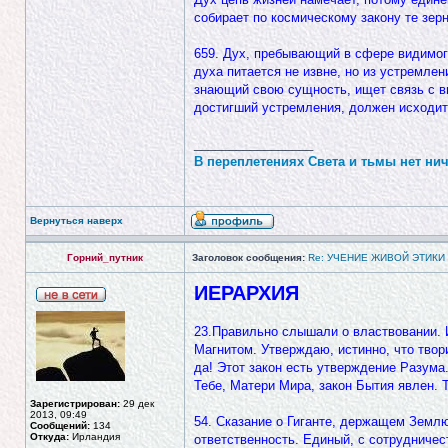
собирает по космическому закону те зер
659. Дух, пребывающий в сфере видимого
духа питается не извне, но из устремле
знающий свою сущность, ищет связь с в
достигший устремления, должен исходит
_________________
В переплетениях Света и тьмы нет нич
Вернуться наверх
Горний_путник
Заголовок сообщения:
Re: УЧЕНИЕ ЖИВОЙ ЭТИКИ
ИЕРАРХИЯ
23.Правильно слышали о властвовании. 
Магнитом. Утверждаю, истинно, что твор
да! Этот закон есть утверждение Разума.
Тебе, Матери Мира, закон Бытия явлен. Т
Зарегистрирован:
29 дек
2013, 09:49
54. Сказание о Гиганте, держащем Землю
Сообщений:
134
Откуда:
Ирландия
ответственность. Единый, с сотрудничес