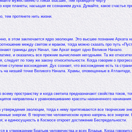
умайте мужественно о Ликах Высших, тем проведете черту
по коре планеты, насыщая ее сознанием духа. Думайте, какое счастье п
, тем протянете нить жизни.
нно, в этом заключается ядро эволюции. Это высшее познание Архата н
отношение между светом и мраком, тогда можно сказать про путь «Пусты
изнают границы двух Начал, там Архат видит одно Великое Начало.
атике, и оказались все прежние вычисления негодными. Та же относите
коя, следует по тому же закону относительности. Когда говорим о прог
ятие ступени восхождения. Дух сознает, что восхождение есть та стран
ь на низшей точке Великого Начала. Храмы, оповещенные в Атлантиде, 
о всему пространству и когда светила предназначают свойства токов, 
нципов направлены к уравновешиванию красоты назначенного начинания.
 утверждения эволюции, тогда к нему притягиваются все творческие эне
нные энергии. В творчестве человеческом нужно напречь все энергии. К
ия; и единосущность в Космосе откроет достижение Беспредельности.
ся в утверждении Братьев человечества и всех Владык. Когда говоритс