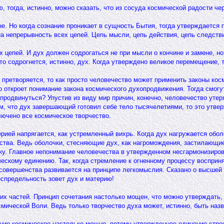
тогда, истинно, можно сказать, что из сосуда космической радости черп
е. Но когда сознание проникает в сущность Бытия, тогда утверждается 
на непрерывность всех цепей. Цепь мысли, цепь действия, цепь следств
х цепей. И дух должен содрогаться не при мысли о кончине и замене, н
о содрогнется, истинно, дух. Когда утверждено великое перемещение, т
е претворяется, то как просто человечество может применить законы кос
о откроет понимание закона космического духопродвижения. Тогда смогу
родвинуться? Упустив из виду мир причин, конечно, человечество утер
м, что дух завершающий готовил себе тело тысячелетиями, то это утве
лючено все космическое творчество.
рией напрягается, как устремленный вихрь. Когда дух нагружается оболо
ства. Ведь оболочки, стесняющие дух, как нагромождения, застилающие
ку. Главное непонимание человечества в утвержденном несгармонизиров
ескому единению. Так, когда стремление к огненному процессу восприня
овершенства развивается на принципе легкомыслия. Сказано о высшей г
еспредельность зовет дух и материю!
оих частей. Принцип сочетания настолько мощен, что можно утверждать,
ической Воли. Ведь только творчество духа может, истинно, быть назв
ние космическое настолько мощно, потому утвержденное единение строит