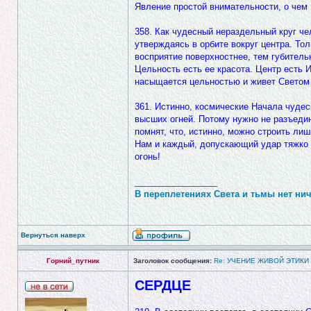
Явление простой внимательности, о чем 
358. Как чудесный нераздельный круг ч
утверждаясь в орбите вокруг центра. То
восприятие поверхностнее, тем губител
Цельность есть ее красота. Центр есть 
насыщается цельностью и живет Светом 
361. Истинно, космические Начала чудес
высших огней. Потому нужно не разъедин
помнят, что, истинно, можно строить ли
Нам и каждый, допускающий удар тяжко 
огонь!
_________________
В переплетениях Света и тьмы нет нич
Вернуться наверх
Горний_путник
Заголовок сообщения:
Re: УЧЕНИЕ ЖИВОЙ ЭТИКИ
СЕРДЦЕ