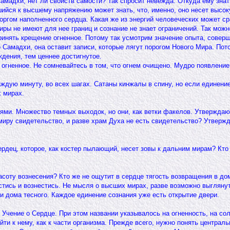
Самадхи, нет ли свойств самости? Так спросит невежда. Откуда ему знат
ийся к высшему напряжению может знать, что, именно, оно несет высок
оргом наполненного сердца. Какая же из энергий человеческих может ср
ры не имеют для нее границ и сознание не знает ограничений. Так мож
инять крещение огненное. Потому так усмотрим значение опыта, соверш
 Самадхи, она оставит записи, которые лягут порогом Нового Мира. Пот
дения, тем ценнее достигнутое.
огненное. Не сомневайтесь в том, что огнем очищено. Мудро появление
ждую минуту, во всех шагах. Сатаны кинжалы в спину, но если единение
х мирах.
ями. Множество темных выходок, но они, как ветки факелов. Утверждаю 
 миру свидетельство, и разве храм Духа не есть свидетельство? Утвер
сердец, которое, как костер пылающий, несет зовы к дальним мирам? Кт
расоту вознесения? Кто же не ощутит в сердце тягость возвращения в д
ись и вознестись. Не мысля о высших мирах, разве возможно выглянуть
и дома тесного. Каждое единение сознания уже есть открытие двери.
 Учение о Сердце. При этом названии указывалось на огненность, на со
и к нему, как к части организма. Прежде всего, нужно понять центральн