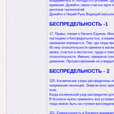
воздержитесь от холода отступления. Д
единения. Думайте, какое счастье идти 
десятков тысячелетий.
Думайте о Нашей Руке Водящей неусыпно
БЕСПРЕДЕЛЬНОСТЬ -1
17. Правы, говоря о Начале Едином. Име
частицами и Беспредельностью, и взаимо
признания отрекаются. Там, где люди пр
Истину относительности приняли в матем
мрака, счастья и несчастья, труда и по
относительности. Именно, прекрасно пон
движения. Прогрессирование не утвердит
БЕСПРЕДЕЛЬНОСТЬ - 2
320. Космические узоры распределены п
напряжения эволюции. Энергии всех при
огня.
Когда космический узор распределен для
В Космосе нужно применять все устремле
тогда можно быть на ступени восхожден
321. Единосущность в Космосе выражает