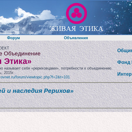
Форум
Объявления
ОЕКТ
Общин
е Объединение
 Этика»
Фонд 
нно называет себя «рериховцами», потребности к объединению.
, 2015г.
Интер
/zovnet.ru/forum/viewtopic.php?f=2&t=101
ей и наследия Рерихов»