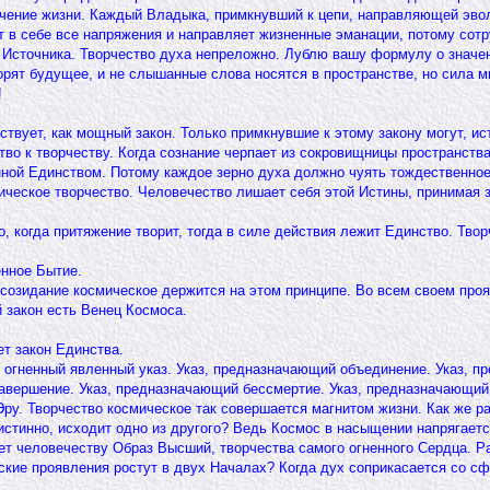
течение жизни. Каждый Владыка, примкнувший к цепи, направляющей эв
т в себе все напряжения и направляет жизненные эманации, потому сот
 Источника. Творчество духа непреложно. Лублю вашу формулу о значе
орят будущее, и не слышанные слова носятся в пространстве, но сила м
!
ствует, как мощный закон. Только примкнувшие к этому закону могут, и
во к творчеству. Когда сознание черпает из сокровищницы пространств
ной Единством. Потому каждое зерно духа должно чуять тождественно
ическое творчество. Человечество лишает себя этой Истины, принимая 
о, когда притяжение творит, тогда в силе действия лежит Единство. Тв
енное Бытие.
озидание космическое держится на этом принципе. Во всем своем прояв
 закон есть Венец Космоса.
ет закон Единства.
к огненный явленный указ. Указ, предназначающий объединение. Указ, 
завершение. Указ, предназначающий бессмертие. Указ, предназначающий
Эру. Творчество космическое так совершается магнитом жизни. Как же 
, истинно, исходит одно из другого? Ведь Космос в насыщении напрягает
т человечеству Образ Высший, творчества самого огненного Сердца. Ра
еские проявления ростут в двух Началах? Когда дух соприкасается со с