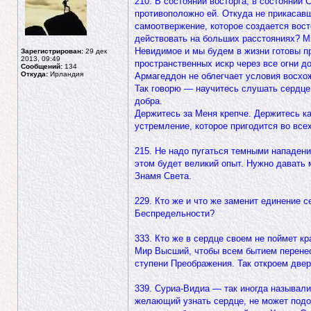
210. В состоянии восторга, в состоянии 
противоположно ей. Откуда не прикасавш
самоотвержение, которое создается вост
действовать на больших расстояниях? Ми
Невидимое и мы будем в жизни готовы пр
Зарегистрирован:
29 дек
2013, 09:49
пространственных искр через все огни до
Сообщений:
134
Откуда:
Ирландия
Армагеддон не облегчает условия восхож
Так говорю — научитесь слушать сердце 
добра.
Держитесь за Меня крепче. Держитесь ка
устремление, которое пригодится во все
215. Не надо пугаться темными нападени
этом будет великий опыт. Нужно давать
Знамя Света.
229. Кто же и что же заменит единение 
Беспредельности?
333. Кто же в сердце своем не поймет к
Мир Высший, чтобы всем бытием перенест
ступени Преображения. Так откроем двер
339. Суриа-Видиа — так иногда называли
желающий узнать сердце, не может подойт