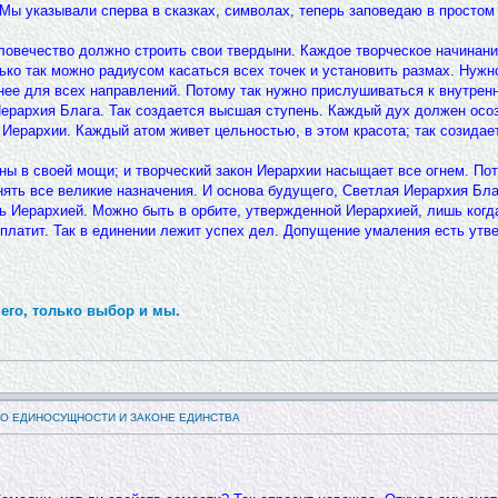
Мы указывали сперва в сказках, символах, теперь заповедаю в простом У
еловечество должно строить свои твердыни. Каждое творческое начинан
лько так можно радиусом касаться всех точек и установить размах. Нуж
ьнее для всех направлений. Потому так нужно прислушиваться к внутре
Иерархия Блага. Так создается высшая ступень. Каждый дух должен осо
Иерархии. Каждый атом живет цельностью, в этом красота; так созидае
ны в своей мощи; и творческий закон Иерархии насыщает все огнем. По
ять все великие назначения. И основа будущего, Светлая Иерархия Благ
шь Иерархией. Можно быть в орбите, утвержденной Иерархией, лишь когд
платит. Так в единении лежит успех дел. Допущение умаления есть ут
его, только выбор и мы.
 О ЕДИНОСУЩНОСТИ И ЗАКОНЕ ЕДИНСТВА