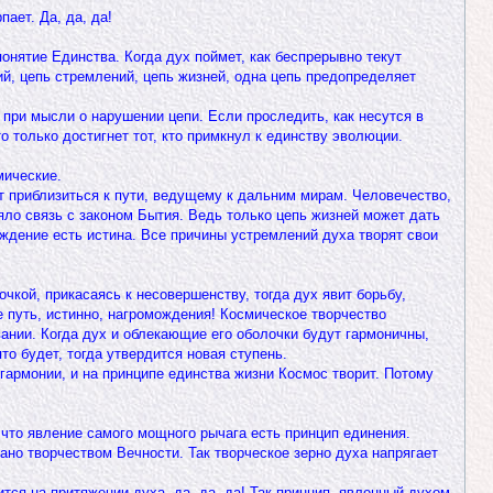
ает. Да, да, да!
понятие Единства. Когда дух поймет, как беспрерывно текут
ий, цепь стремлений, цепь жизней, одна цепь предопределяет
о при мысли о нарушении цепи. Если проследить, как несутся в
о только достигнет тот, кто примкнул к единству эволюции.
мические.
т приблизиться к пути, ведущему к дальним мирам. Человечество,
яло связь с законом Бытия. Ведь только цепь жизней может дать
рждение есть истина. Все причины устремлений духа творят свои
чкой, прикасаясь к несовершенству, тогда дух явит борьбу,
 путь, истинно, нагромождения! Космическое творчество
ании. Когда дух и облекающие его оболочки будут гармоничны,
то будет, тогда утвердится новая ступень.
армонии, и на принципе единства жизни Космос творит. Потому
 что явление самого мощного рычага есть принцип единения.
ано творчеством Вечности. Так творческое зерно духа напрягает
ся на притяжении духа, да, да, да! Так принцип, явленный духом,