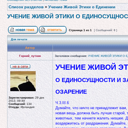
Список разделов
»
Учение Живой Этики о Единении
УЧЕНИЕ ЖИВОЙ ЭТИКИ О ЕДИНОСУЩНОС
Страница
1
из
1
[ Сообщений: 8 ]
Для печати
Автор
Горний_путник
Заголовок сообщения:
УЧЕНИЕ ЖИВОЙ ЭТИКИ О 
УЧЕНИЕ ЖИВОЙ Э
О ЕДИНОСУЩНОСТИ И З
ОЗАРЕНИЕ
Зарегистрирован:
29 дек
2013, 09:49
Ч.3.III.6
Сообщений:
134
Откуда:
Ирландия
Думайте, что ничто не принадлежит вам,
новая вещь должна быть лучше старой, т
животных, тем начнете жалеть низшее. Д
воздержитесь от раздражения. Думайте, к