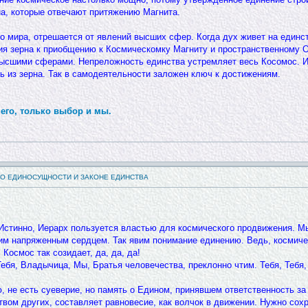
на, которые отвечают притяжению Магнита.
 мира, отрешается от явлений высших сфер. Когда дух живет на единст
ния зерна к приобщению к Космическомку Магниту и пространственному Ог
ысшими сферами. Непреложность единства устремляет весь Косомос. Ис
ь из зерна. Так в самодеятельности заложен ключ к достижениям.
его, только выбор и мы.
 О ЕДИНОСУЩНОСТИ И ЗАКОНЕ ЕДИНСТВА
Истинно, Иерарх пользуется властью для космического продвижения. М
им напряженным сердцем. Так явим понимание единению. Ведь, космичес
 Космос так созидает, да, да, да!
ебя, Владычица, Мы, Братья человечества, преклонно чтим. Тебя, Тебя, 
, не есть суеверие, но память о Едином, принявшем ответственность з
твом других, составляет равновесие, как волчок в движении. Нужно сох