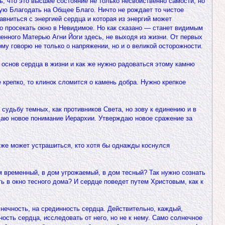
ь, что это высшее состояние не только несвойственно самости, но
ую Благодать на Общее Благо. Ничто не рождает то чистое
авниться с энергией сердца и которая из энергий может
но просекать окно в Невидимое. Но как сказано — станет видимым
енного Матерью Агни Йоги здесь, не выходя из жизни. От первых
ому говорю не только о напряжении, но и о великой осторожности.
 основ сердца в жизни и как же нужно радоваться этому камню
 крепко, то клинок сломится о камень добра. Нужно крепкое
судьбу темных, как противников Света, но зову к единению и в
ждаю новое понимание Иерархии. Утверждаю новое сражение за
о же может устрашиться, кто хотя бы однажды коснулся
ом временный, в дом угрожаемый, в дом тесный? Так нужно сознать
 в окно тесного дома? И сердце поведет путем Христовым, как к
лнечность, на срединность сердца. Действительно, каждый,
ость сердца, исследовать от него, но не к нему. Само солнечное