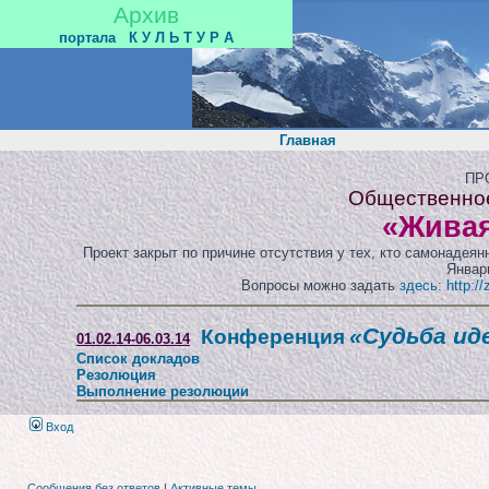
Архив
портала
К У Л Ь Т У Р А
Главная
ПР
Общественно
«Живая
Проект закрыт по причине отсутствия у тех, кто самонадея
Январь
Вопросы можно задать
здесь: http:/
«Судьба ид
Конференция
01.02.14-06.03.14
Список докладов
Резолюция
Выполнение резолюции
Вход
Сообщения без ответов
|
Активные темы