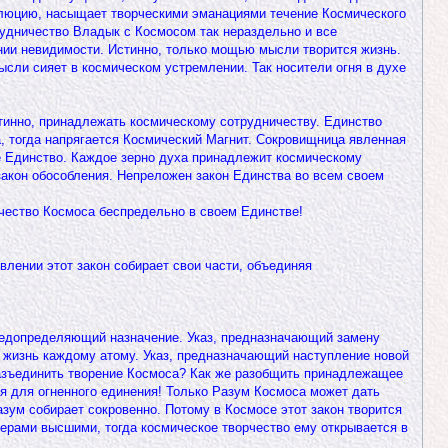
олюцию, насыщает творческими эманациями течение Космического
рудничество Владык с Космосом так нераздельно и все
нии невидимости. Истинно, только мощью мысли творится жизнь.
ысли сияет в космическом устремлении. Так носители огня в духе
стинно, принадлежать космическому сотрудничеству. Единство
а, тогда напрягается Космический Магнит. Сокровищница явленная
е Единство. Каждое зерно духа принадлежит космическому
закон обособления. Непреложен закон Единства во всем своем
орчество Космоса беспредельно в своем Единстве!
лении этот закон собирает свои части, объединяя
предопределяющий назначение. Указ, предназначающий замену
 жизнь каждому атому. Указ, предназначающий наступление новой
разъединить творение Космоса? Как же разобщить принадлежащее
ся для огненного единения! Только Разум Космоса может дать
зум собирает сокровенно. Потому в Космосе этот закон творится
ферами высшими, тогда космическое творчество ему открывается в