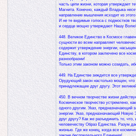
часть цепи жизни, которая утверждает 
Магнита. Конечно, каждый Владыка несе
направление мышления исходит из этого
И не те видимые голоса с подмостков тв
и сердце мощно утверждают Нашу Волю
448. Великое Единство в Космосе главен
сущности во всем направляет человечест
содержит утверждение энергии, насыщен
Единству, в котором заключено все косм
разнообразии!
Только этим законом можно созидать, иб
449. На Единстве зиждится все утвержд
Орудующий закон настолько мощен, что с
принадлежащее друг другу. Этот великий
450. В вечном творчестве жизни действу
Космическое творчество устремлено, ка
одного другим. Указ, предназначающий 
энергии. Указ, предназначающий Новую 
друг другу? Как же разъединить то, что
человечеству Образ Единства. Разум дае
жизнью. Где же конец, когда все космич
законе беспредельного Единения!