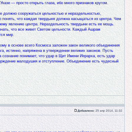
казе — просто открыть глаза, ибо много признаков кругом.
ие должно сооружаться цельностью и нераздельностью,
но понять, что каждая твердыня должна насыщаться из центра. Чем
ннему явлению центра. Нераздельность твердыни есть ее мощь.
знать, что все живет Светом цельности. Каждый Ашрам
тся мир.
тому в основе всего Космоса заложен закон великого объединения
а, истинно, напряжена в утверждении великих законов. Пусть
а сознание понимает, что удар в Щит Имени Иерарха, есть удар
верждение малодушия и отступление. Объединение есть чудесный
Добавлено:
25 апр 2014, 11:32