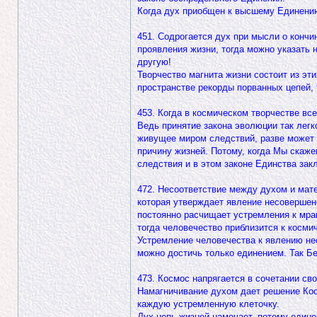
Когда дух приобщен к высшему Единению, 
451. Содрогается дух при мысли о кончин
проявления жизни, тогда можно указать 
другую!
Творчество магнита жизни состоит из эти
пространстве рекорды порванных цепей, т
453. Когда в космическом творчестве вс
Ведь принятие закона эволюции так легк
живущее миром следствий, разве может п
причину жизней. Потому, когда Мы скаже
следствия и в этом законе Единства зак
472. Несоответствие между духом и мате
которая утверждает явление несовершен
постоянно расчищает устремления к мра
тогда человечество приблизится к космич
Устремление человечества к явлению нес
можно достичь только единением. Так Б
473. Космос напрягается в сочетании св
Намагничивание духом дает решение Косм
каждую устремленную клеточку.
Дух цепь жизней намечает, потому едине