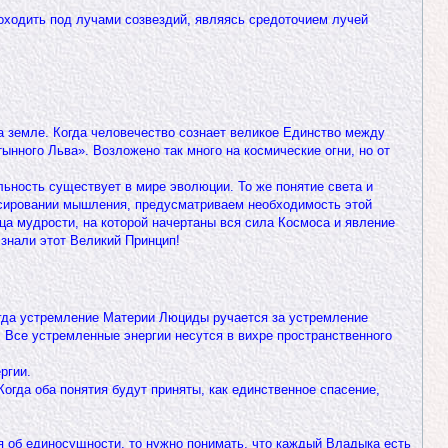
роходить под лучами созвездий, являясь средоточием лучей
а земле. Когда человечество сознает великое Единство между
нного Льва». Возложено так много на космические огни, но от
льность существует в мире эволюции. То же понятие света и
рессировании мышления, предусматриваем необходимость этой
ица мудрости, на которой начертаны вся сила Космоса и явление
знали этот Великий Принцип!
тогда устремление Материи Люциды ручается за устремление
 Все устремленные энергии несутся в вихре пространственного
ргии.
огда оба понятия будут приняты, как единственное спасение,
я об единосущности, то нужно понимать, что каждый Владыка есть