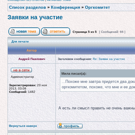
Список разделов
»
Конференция
»
Оргкомитет
Заявки на участие
Страница
5
из
5
[ Сообщений: 66 ]
Для печати
Автор
Андрей Павлович
Заголовок сообщения:
Re: Заявки на участие
Мила писал(а):
Администратор
...Похоже мне завтра придется два док
Зарегистрирован:
23 ноя
оргкомитетом, похоже, что мне и ее до
2013, 03:08
Сообщений:
1482
А есть ли смысл править не очень важны
Вернуться наверх