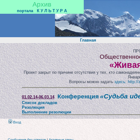
Архив
портала
К У Л Ь Т У Р А
Главная
ПР
Общественно
«Живая
Проект закрыт по причине отсутствия у тех, кто самонадея
Январь
Вопросы можно задать
здесь: http:/
«Судьба ид
Конференция
01.02.14-06.03.14
Список докладов
Резолюция
Выполнение резолюции
Вход
Сообщения без ответов
|
Активные темы