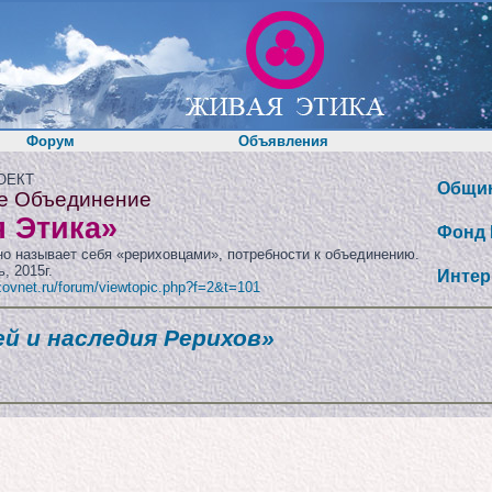
Форум
Объявления
ОЕКТ
Общин
е Объединение
 Этика»
Фонд 
нно называет себя «рериховцами», потребности к объединению.
, 2015г.
Интер
/zovnet.ru/forum/viewtopic.php?f=2&t=101
ей и наследия Рерихов»