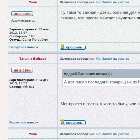
Мила
Заголовок сообщения:
Re: Заявки на участие
Ну тема то важная - дети...больная для 
сказала, что просто мечтает научиться п
Администратор
Зарегистрирован:
23 ноя
2013, 15:57
Сообщений:
1630
Откуда:
Санкт-Петербург
Вернуться наверх
Татьяна Бойкова
Заголовок сообщения:
Re: Заявки на участие
Андрей Павлович писал(а):
Зарегистрирован:
24 дек
А вот писал последний товарищ не из 
2013, 13:57
Сообщений:
511
Мог просто в гостях у кого-то быть, или
Вернуться наверх
Мила
Заголовок сообщения:
Re: Заявки на участие