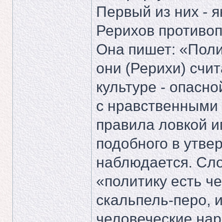
Первый из них - 
Рерихов противоп
Она пишет: «Пол
они (Рерихи) счи
культуре - опасно
с нравственными 
правила ловкой и
подобного в утве
наблюдается. Сло
«политику есть ч
скальпель-перо, 
человеческие нар