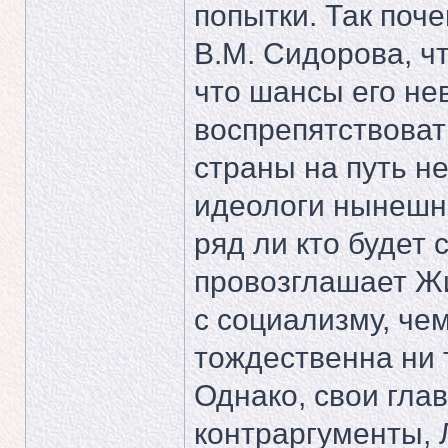
попытки. Так поч
В.М. Сидорова, чт
что шансы его не
воспрепятствовать
страны на путь н
идеологи нынешне
ряд ли кто будет 
провозглашает Жи
с социализму, чем
тождественна ни т
Однако, свои гла
контраргументы, 