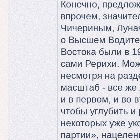
Конечно, предлож
впрочем, значите
Чичериным, Луна
о Высшем Водител
Востока были в 1
сами Рерихи. Можн
несмотря на разд
масштаб - все же
и в первом, и во 
чтобы углубить и 
некоторых уже у
партии», нацеле