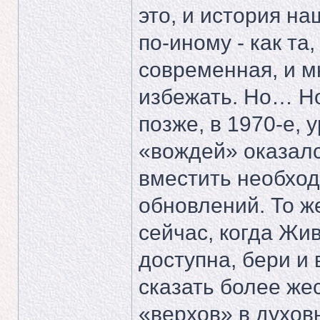
это, и история н
по-иному - как та,
современная, и м
избежать. Но… Но 
позже, в 1970-е, 
«вождей» оказалс
вместить необход
обновлений. То ж
сейчас, когда Жи
доступна, бери и 
сказать более же
«верхов» в духо