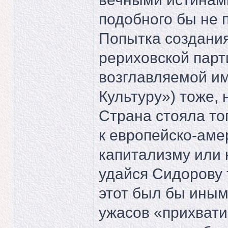
подобного бы не 
Попытка создания
рериховской парт
возглавляемой им
Культуру») тоже, 
Страна стояла тог
к европейско-ам
капитализму или 
удайся Сидорову 
этот был бы иным
ужасов «прихвати