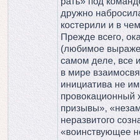
рать» под коман
дружно набросилас
костерили и в чем
Прежде всего, ок
(любимое выражен
самом деле, все 
в мире взаимосвя
инициатива не име
провокационный х
призывы», «неза
неразвитого созн
«воинствующее н