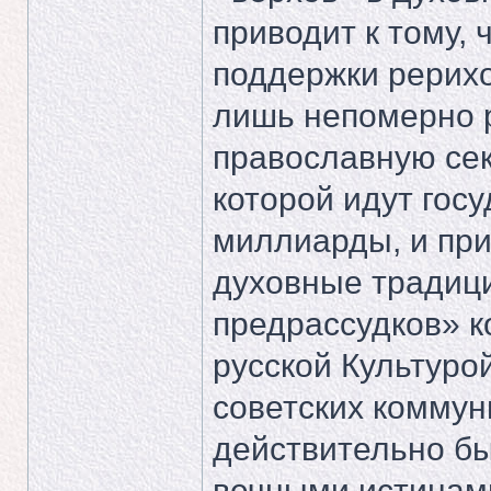
приводит к тому, 
поддержки рерихо
лишь непомерно 
православную сек
которой идут гос
миллиарды, и при
духовные традици
предрассудков» к
русской Культурой
советских коммун
действительно б
вечными истинами