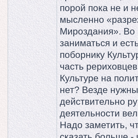
порой пока не и н
мысленно «разрез
Мироздания». Во 
заниматься и ест
поборнику Культу
часть рериховце
Культуре на поли
нет? Везде нужн
действительно ру
деятельности ве
Надо заметить, ч
сказать больше - 