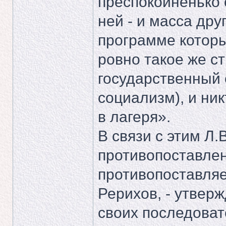
преспокойненько 
ней - и масса дру
программе котор
ровно такое же с
государственный 
социализм), и ник
в лагеря».
В связи с этим Л
противопоставлен
противопоставля
Рерихов, - утверж
своих последова