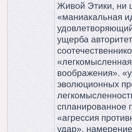
Живой Этики, ни 
«маниакальная ид
удовлетворяющий
ущерба авторитет
соотечественнико
«легкомысленная
воображения». «у
эволюционных пр
легкомысленност
спланированное п
«агрессия против
удар», намерение