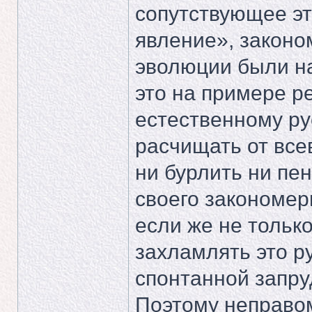
сопутствующее эт
явление», законо
эволюции были на
это на примере ре
естественному ру
расчищать от все
ни бурлить ни пен
своего закономер
если же не тольк
захламлять это р
спонтанной запру
Поэтому неправо