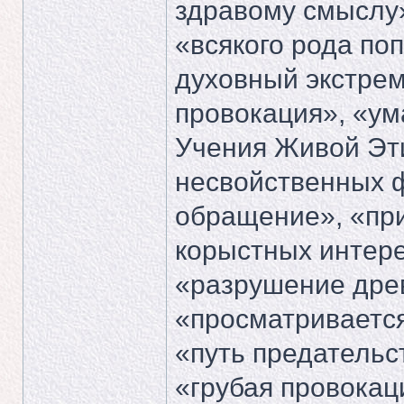
здравому смыслу
«всякого рода по
духовный экстре
провокация», «у
Учения Живой Эт
несвойственных ф
обращение», «пр
корыстных интер
«разрушение дре
«просматривается
«путь предательс
«грубая провокац