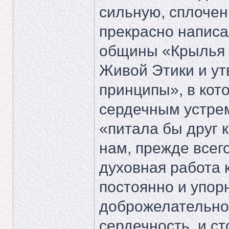
сильную, сплочен
прекрасно написа
общины «Крылья 
Живой Этики и у
принципы», в кот
сердечным устре
«питала бы друг к
нам, прежде всег
духовная работа к
постоянно и упор
доброжелательнос
сердечность, и с