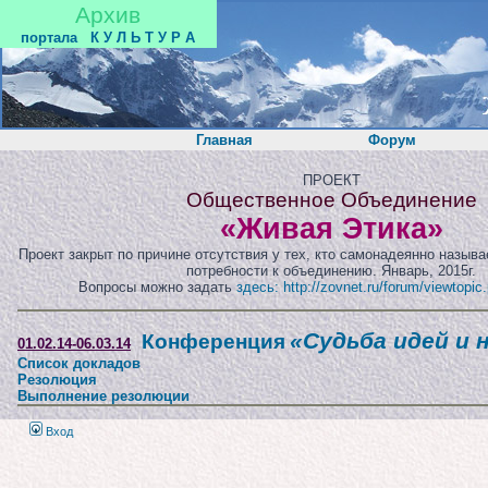
Архив
портала
К У Л Ь Т У Р А
Главная
Форум
ПРОЕКТ
Общественное Объединение
«Живая Этика»
Проект закрыт по причине отсутствия у тех, кто самонадеянно назыв
потребности к объединению. Январь, 2015г.
Вопросы можно задать
здесь: http://zovnet.ru/forum/viewtopi
«Судьба идей и 
Конференция
01.02.14-06.03.14
Список докладов
Резолюция
Выполнение резолюции
Вход