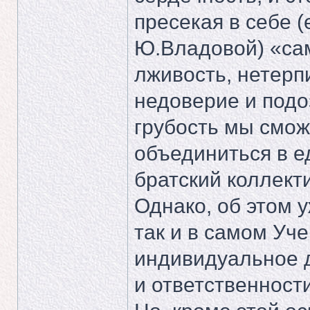
пресекая в себе 
Ю.Владовой) «са
лживость, нетерп
недоверие и подо
грубость мы смо
объединиться в 
братский коллект
Однако, об этом у
так и в самом Уче
индивидуальное д
и ответственност