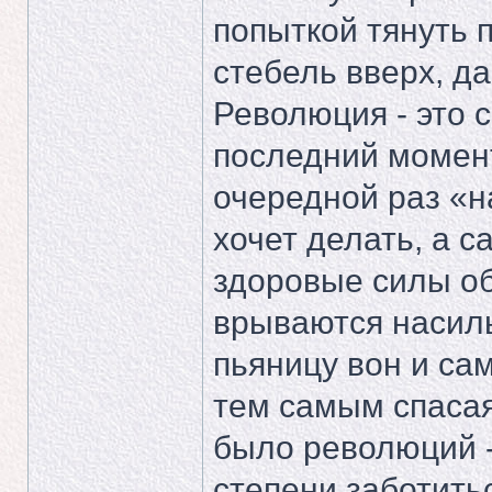
попыткой тянуть 
стебель вверх, да
Революция - это с
последний момент,
очередной раз «н
хочет делать, а 
здоровые силы об
врываются насиль
пьяницу вон и са
тем самым спасая
было революций -
степени заботить