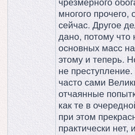
чрезмерного обог
многого прочего,
сейчас. Другое де
дано, потому что 
основных масс нар
этому и теперь. Н
не преступление.
часто сами Вели
отчаянные попытк
как те в очередно
при этом прекрас
практически нет, 