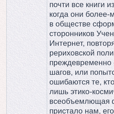
почти все книги 
когда они более
в обществе сфор
сторонников Учени
Интернет, повтор
рериховской полит
преждевременно 
шагов, или попыто
ошибаются те, кт
лишь этико-косми
всеобъемлющая ф
пристало нам, ег