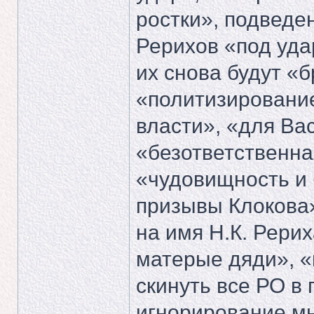
ростки», подведе
Рерихов «под уда
их снова будут «б
«политизировани
власти», «для Вас
«безответственна
«чудовищность и 
призывы Клокова
на имя Н.К. Рерих
матерые дяди», «
скинуть все РО в 
игнорирование м