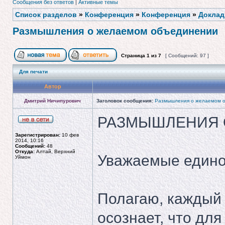
Сообщения без ответов
|
Активные темы
Список разделов
»
Конференция
»
Конференция
»
Доклад
Размышления о желаемом объединении
Страница
1
из
7
[ Сообщений: 97 ]
Для печати
Автор
Дмитрий Ничипурович
Заголовок сообщения:
Размышления о желаемом 
РАЗМЫШЛЕНИЯ 
Зарегистрирован:
10 фев
2014, 10:16
Сообщений:
48
Откуда:
Алтай, Верхний
Уважаемые един
Уймон
Полагаю, каждый 
осознает, что для