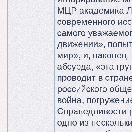
МЦР академика Л.
современного исс
самого уважаемог
движении», попы
мир», и, наконец,
абсурда, «эта гр
проводит в стран
российского общес
война, погружение
Справедливости р
одно из нескольк