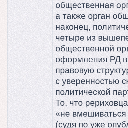
общественная орг
а также орган об
наконец, политич
четыре из вышепе
общественной орг
оформления РД в
правовую структур
с уверенностью ск
политической пар
То, что рериховц
«не вмешиваться в
(судя по уже опу