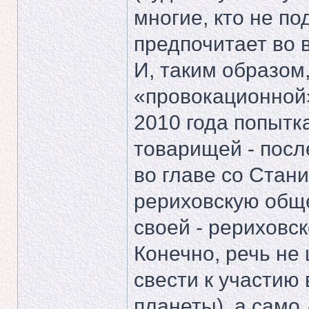
многие, кто не по
предпочитает во 
И, таким образом,
«провокационной
2010 года попытк
товарищей - пос
во главе со Стан
рериховскую обще
своей - рериховск
Конечно, речь не 
свести к участию
планеты), а само 