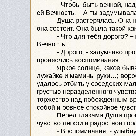
- Чтобы быть вечной, надо со
ей Вечность. – А ты задумывала
Душа растерялась. Она никог
она состоит. Она была такой ка
- Что для тебя дорого? – п
Вечность.
- Дорого, - задумчиво произ
пронеслись воспоминания.
Яркое солнце, какое бывает 
лужайке и мамины руки…; воро
удалось отбить у соседских ма
грустью неразделенного чувст
торжество над побежденным вр
собой и ровное спокойное чувс
Перед глазами Души пронос
чувство легкой и радостной гор
- Воспоминания, - улыбнулас