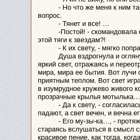
- Но что же меня к ним так 
вопрос.
- Тянет и все! …
-Постой! - скомандовала она 
этой тяги к звездам?!
- К их свету, - мягко поправ
Душа вздрогнула и оглянулас
яркий свет, отражаясь и перео
мира, мира ее бытия. Вот лучи 
приятным теплом. Вот свет игр
в изумрудное кружево живого к
прозрачные крылья мотылька
- Да к свету, - согласилась 
падают, а свет вечен, и вечна ег
- Его му-зы-ка…, - протяжн
стараясь вслушаться в смысл с
красивое пение, как тогда, когд