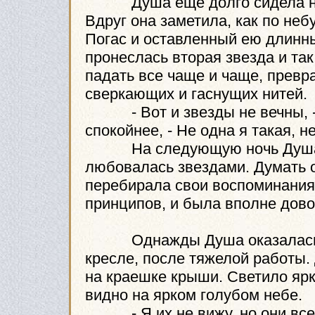
Душа еще долго сидела на к
Вдруг она заметила, как по неб
Погас и оставленный ею длинны
пронеслась вторая звезда и так
падать все чаще и чаще, превр
сверкающих и гаснущих нитей.
- Вот и звезды не вечны, - 
спокойнее, - Не одна я такая, н
На следующую ночь Душа сн
любовалась звездами. Думать о
перебирала свои воспоминания,
принципов, и была вполне дово
Однажды Душа оказалась на 
кресле, после тяжелой работы.
на краешке крыши. Светило ярк
видно на ярком голубом небе.
- Я их не вижу, но они все р