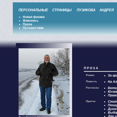
ПЕРСОНАЛЬНЫЕ СТРАНИЦЫ ПУЗИКОВА АНДРЕЯ 
Новая физика
Живопись
Проза
Путешествия
П Р О З А
Роман
За гр
Повесть
На Ал
Рассказы
Вете
Юсма
Право
Притчи
Стат
Птиц
Душа
Выбо
Два у