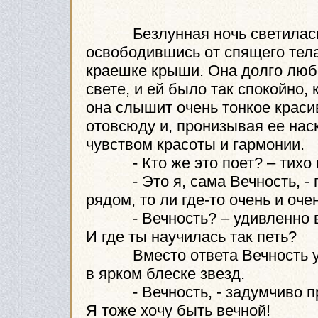
Безлунная ночь светилась т
освободившись от спящего тела
краешке крыши. Она долго любо
свете, и ей было так спокойно, 
она слышит очень тонкое краси
отовсюду и, пронизывая ее нас
чувством красоты и гармонии.
- Кто же это поет? – тихо 
- Это я, сама Вечность, - про
рядом, то ли где-то очень и оче
- Вечность? – удивленно вос
И где ты научилась так петь?
Вместо ответа Вечность улы
в ярком блеске звезд.
- Вечность, - задумчиво прог
Я тоже хочу быть вечной!