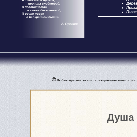
Я следствие причин,
Дерев
причина следствий,
Я постоянство
Прик
в смене бесконечной,
Голос
И вечно новое
в бескрайнем бытии…
А. Пузиков
©
Любая перепечатка или тиражирование только с согл
Душа 