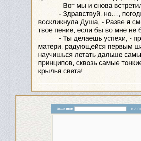
- Вот мы и снова встретилис
- Здравствуй, но…, погоди!
воскликнула Душа, - Разве я см
твое пение, если бы во мне не 
- Ты делаешь успехи, - проз
матери, радующейся первым ша
научишься летать дальше самы
принципов, сквозь самые тонки
крылья света!
Ваше имя:
Н А П 