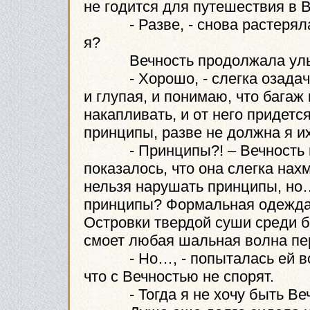
не годится для путешествия в В
- Разве, - снова растерялась
я?
Вечность продолжала улыба
- Хорошо, - слегка озадачен
и глупая, и понимаю, что багаж
накапливать, и от него придетс
принципы, разве не должна я и
- Принципы?! – Вечность пр
показалось, что она слегка нах
нельзя нарушать принципы, но…,
принципы? Формальная одежда
Островки твердой суши среди 
смоет любая шальная волна п
- Но…, - попыталась ей возр
что с Вечностью не спорят.
- Тогда я не хочу быть Вечно