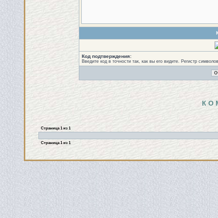
Код подтверждения:
Введите код в точности так, как вы его видите. Регистр символо
К О 
Страница
1
из
1
Страница
1
из
1